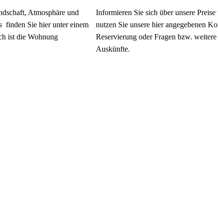
undschaft, Atmosphäre und
Informieren Sie sich über unsere Preise
es finden Sie hier unter einem
nutzen Sie unsere hier angegebenen Ko
ich ist die Wohnung
Reservierung oder Fragen bzw. weitere
Auskünfte.
Alternativ besuchen Sie uns über:
oberstdorf.de
airbnb.de