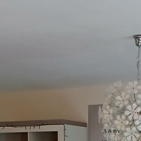
A & th's